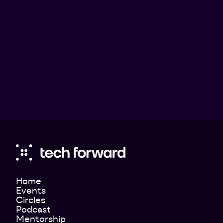
Holyvolt
Intervju: Från 0 till 2,2 miljarder i värdering
– så ska Holyvolt ta svensk batteriteknik
till världsmarknaden
Så ska Holyvolt ta svensk batteriteknik till världsmarknaden.
Holyvolt är ett av Sveriges mest spännande – och kanske
mest hemlighetsfulla – bolag.
Home
Events
Circles
Podcast
Mentorship