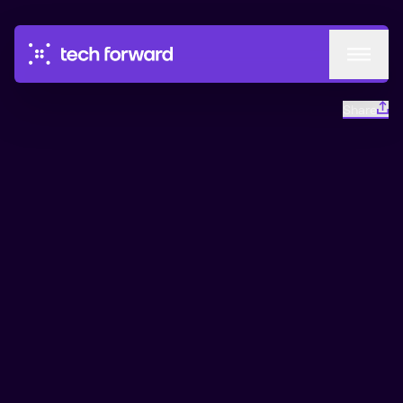
Events
Share
Circles
Podcast
This is a part of Impact Loop BUILD
Go to conference
Mentorship
About
Industry Panel
BUILD
19 min
From 21 May
Investerarpanel: Impact next
level